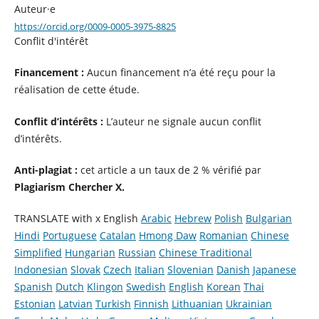
Auteur·e
https://orcid.org/0009-0005-3975-8825
Conflit d'intérêt
Financement :
Aucun financement n’a été reçu pour la
réalisation de cette étude.
Conflit d’intérêts :
L’auteur ne signale aucun conflit
d’intérêts.
Anti-plagiat :
cet article a un taux de 2 % vérifié par
Plagiarism Chercher X.
TRANSLATE with x English
Arabic
Hebrew
Polish
Bulgarian
Hindi
Portuguese
Catalan
Hmong Daw
Romanian
Chinese
Simplified
Hungarian
Russian
Chinese Traditional
Indonesian
Slovak
Czech
Italian
Slovenian
Danish
Japanese
Spanish
Dutch
Klingon
Swedish
English
Korean
Thai
Estonian
Latvian
Turkish
Finnish
Lithuanian
Ukrainian