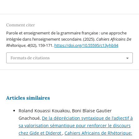
Comment citer
Parole et enseignement de la grammaire française : une approche
intégrée dans l’enseignement secondaire. (2025).
Cahiers Africains De
Rhétorique
,
4
(02), 159-171.
https://doi.org/10.55595/c13yhb94
Formats de citations
Articles similaires
Roland Kouassi Kouakou, Boni Blaise Gautier
Gnachoué,
De la dépréciation syntaxique de l’adjectif à
sa valorisation sémantique pour renforcer le discours
chez Gide et Diderot
,
Cahiers Africains de Rhétorique: