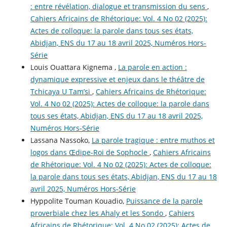
: entre révélation, dialogue et transmission du sens
,
Cahiers Africains de Rhétorique: Vol. 4 No 02 (2025):
Actes de colloque: la parole dans tous ses états,
Abidjan, ENS du 17 au 18 avril 2025, Numéros Hors-
Série
Louis Ouattara Kignema ,
La parole en action :
dynamique expressive et enjeux dans le théâtre de
Tchicaya U Tam’si
,
Cahiers Africains de Rhétorique:
Vol. 4 No 02 (2025): Actes de colloque: la parole dans
tous ses états, Abidjan, ENS du 17 au 18 avril 2025,
Numéros Hors-Série
Lassana Nassoko,
La parole tragique : entre muthos et
logos dans Œdipe-Roi de Sophocle
,
Cahiers Africains
de Rhétorique: Vol. 4 No 02 (2025): Actes de colloque:
la parole dans tous ses états, Abidjan, ENS du 17 au 18
avril 2025, Numéros Hors-Série
Hyppolite Touman Kouadio,
Puissance de la parole
proverbiale chez les Ahaly et les Sondo
,
Cahiers
Africains de Rhétorique: Vol. 4 No 02 (2025): Actes de