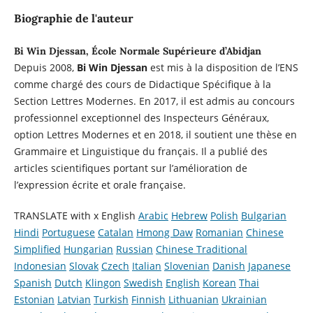
Biographie de l'auteur
Bi Win Djessan, École Normale Supérieure d’Abidjan
Depuis 2008,
Bi Win Djessan
est mis à la disposition de l’ENS
comme chargé des cours de Didactique Spécifique à la
Section Lettres Modernes. En 2017, il est admis au concours
professionnel exceptionnel des Inspecteurs Généraux,
option Lettres Modernes et en 2018, il soutient une thèse en
Grammaire et Linguistique du français. Il a publié des
articles scientifiques portant sur l’amélioration de
l’expression écrite et orale française.
TRANSLATE with x English
Arabic
Hebrew
Polish
Bulgarian
Hindi
Portuguese
Catalan
Hmong Daw
Romanian
Chinese
Simplified
Hungarian
Russian
Chinese Traditional
Indonesian
Slovak
Czech
Italian
Slovenian
Danish
Japanese
Spanish
Dutch
Klingon
Swedish
English
Korean
Thai
Estonian
Latvian
Turkish
Finnish
Lithuanian
Ukrainian