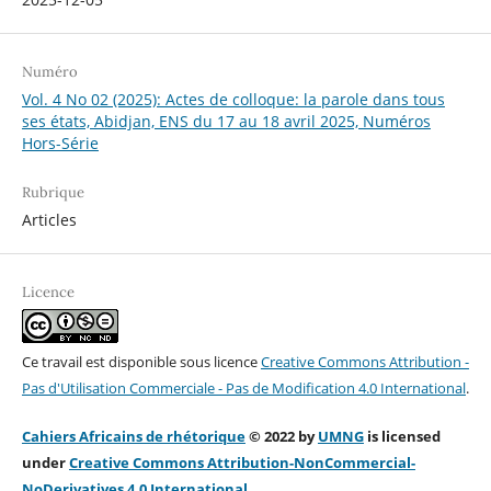
Numéro
Vol. 4 No 02 (2025): Actes de colloque: la parole dans tous
ses états, Abidjan, ENS du 17 au 18 avril 2025, Numéros
Hors-Série
Rubrique
Articles
Licence
Ce travail est disponible sous licence
Creative Commons Attribution -
Pas d'Utilisation Commerciale - Pas de Modification 4.0 International
.
Cahiers Africains de rhétorique
© 2022 by
UMNG
is licensed
under
Creative Commons Attribution-NonCommercial-
NoDerivatives 4.0 Internation
al