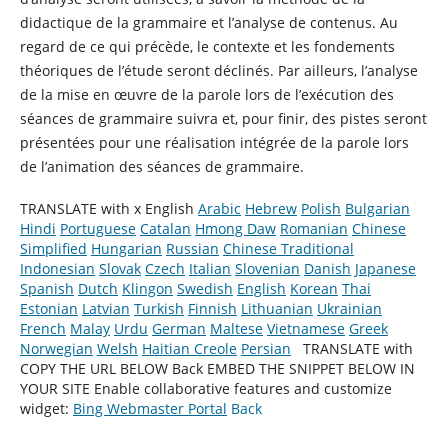
didactique de la grammaire et l’analyse de contenus. Au
regard de ce qui précède, le contexte et les fondements
théoriques de l’étude seront déclinés. Par ailleurs, l’analyse
de la mise en œuvre de la parole lors de l’exécution des
séances de grammaire suivra et, pour finir, des pistes seront
présentées pour une réalisation intégrée de la parole lors
de l’animation des séances de grammaire.
TRANSLATE with x English
Arabic
Hebrew
Polish
Bulgarian
Hindi
Portuguese
Catalan
Hmong Daw
Romanian
Chinese
Simplified
Hungarian
Russian
Chinese Traditional
Indonesian
Slovak
Czech
Italian
Slovenian
Danish
Japanese
Spanish
Dutch
Klingon
Swedish
English
Korean
Thai
Estonian
Latvian
Turkish
Finnish
Lithuanian
Ukrainian
French
Malay
Urdu
German
Maltese
Vietnamese
Greek
Norwegian
Welsh
Haitian Creole
Persian
TRANSLATE with
COPY THE URL BELOW
Back EMBED THE SNIPPET BELOW IN
YOUR SITE
Enable collaborative features and customize
widget:
Bing Webmaster Portal
Back