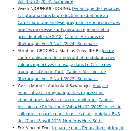
Vol. 3 No 2 (2024): Sommaire
Vivien NJOUNGUI EDOUNG,
Dynamique des énoncés
scripturaux dans la production médiatique au
Cameroun. Une analyse pragmatico-énonciative des
articles de presse sur l’opération épervier et la
présidentielle de 2018
,
Cahiers Africains de
Rhétorique: Vol. 3 No 2 (2024): Sommaire
Abraham GBOGBOU, Mathias Gohy IRIE BI,
Jeu de
contextualisation de l’impératif et modulation des
valeurs injonctives en usage dans Le Cercle des
tropiques d’Alioun Fant
,
Cahiers Africains de
Rhétorique: Vol. 2 No 1 (2023): Sommaire
Yassia Mandé , Abdoulatif Sawadogo ,
Analyse
énonciative et pragmatique des expressions
idiomatiques dans le discours politique
,
Cahiers
Africains de Rhétorique: Vol. 4 No 02 (2025): Actes de
colloque: la parole dans tous ses états, Abidjan, ENS
du 17 au 18 avril 2025, Numéros Hors-Série
Eric Vincent Don,
La parole dans l’éducation spirituelle