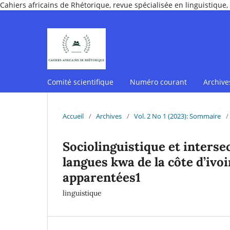
Cahiers africains de Rhétorique, revue spécialisée en linguistique, 
Comité scientifique
Numéro courant
Archive
Accueil
/
Archives
/
Vol. 2 No 1 (2023): Sommaire
/
Sociolinguistique et intersec
langues kwa de la côte d’ivo
apparentées1
linguistique