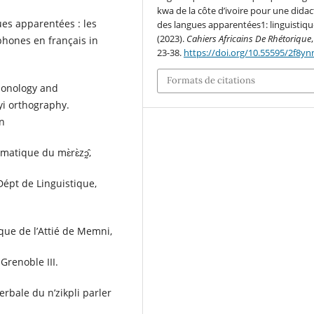
kwa de la côte d’ivoire pour une dida
ues apparentées : les
des langues apparentées1: linguistiqu
(2023).
Cahiers Africains De Rhétorique
ophones en français in
23-38.
https://doi.org/10.55595/2f8yn
Formats de citations
phonology and
yi orthography.
on
tique du mɛ̀rɛ̀zɔ̰̂,
Dépt de Linguistique,
que de l’Attié de Memni,
 Grenoble III.
rbale du n’zikpli parler