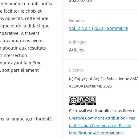
2023-07-30
hénomène en utilisant la
 faciliter le choix et
s objectifs, cette étude
Numéro
tique et de la didactique
Vol. 2 No 1 (2023): Sommaire
mparative. À travers
s travaux, nous avons
Rubrique
 aboutir aux résultats
Articles
d’intersection
minaux ayant la même
, soit partiellement
Licence
(c) Copyright Angèle Sébastienne AM
ALLABA (Auteur·e) 2025
Ce travail est disponible sous licence
Creative Commons Attribution - Pas
ns la langue agni indénié,
d'Utilisation Commerciale - Pas de
Modification 4.0 International
.