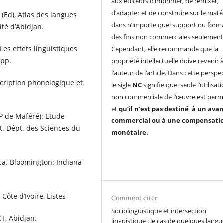
aux éditeurs d’imprimer, de remixer,
d’adapter et de construire sur le matér
. (Ed), Atlas des langues
dans n’importe quel support ou forma
ité d’Abidjan.
des fins non commerciales seulement
Les effets linguistiques
Cependant, elle recommande que la
 pp.
propriété intellectuelle doive revenir 
l’auteur de l’article. Dans cette perspec
scription phonologique et
le sigle
NC
signifie que seule l’utilisat
non commerciale de l’œuvre est perm
et
qu’il n’est pas destiné à un ava
/P de Maféré): Etude
commercial ou à une compensati
t. Dépt. des Sciences du
monétaire.
ca. Bloomington: Indiana
Côte d’Ivoire, Listes
Comment citer
Sociolinguistique et intersection
T, Abidjan.
linguistique : le cas de quelques langu