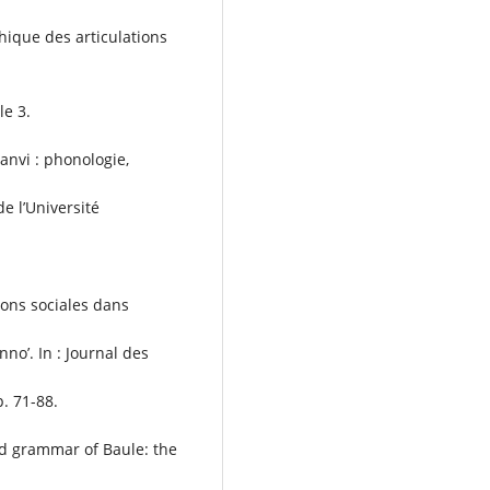
hique des articulations
le 3.
sanvi : phonologie,
e l’Université
tions sociales dans
nno’. In : Journal des
p. 71-88.
ed grammar of Baule: the