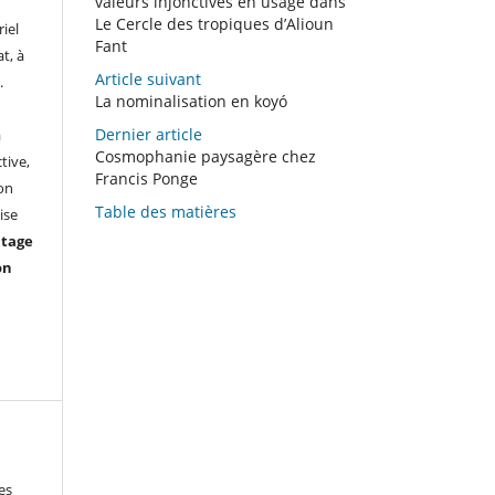
valeurs injonctives en usage dans
Le Cercle des tropiques d’Alioun
iel
Fant
t, à
Article suivant
.
La nominalisation en koyó
Dernier article
à
Cosmophanie paysagère chez
tive,
Francis Ponge
ion
Table des matières
ise
ntage
on
es