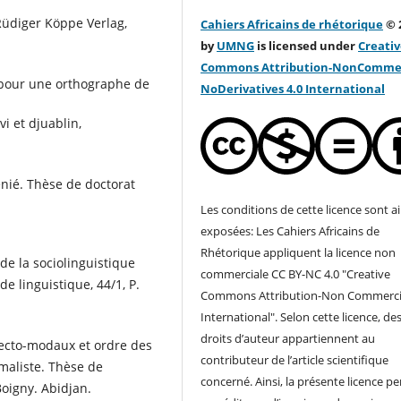
Rüdiger Köppe Verlag,
Cahiers Africains de rhétorique
© 
by
UMNG
is licensed under
Creati
Commons Attribution-NonCommer
s pour une orthographe de
NoDerivatives 4.0 Internation
al
vi et djuablin,
énié. Thèse de doctorat
Les conditions de cette licence sont ai
exposées: Les Cahiers Africains de
Rhétorique appliquent la licence non
 de la sociolinguistique
commerciale CC BY-NC 4.0 "Creative
de linguistique, 44/1, P.
Commons Attribution-Non Commercia
International". Selon cette licence, de
droits d’auteur appartiennent au
ecto-modaux et ordre des
contributeur de l’article scientifique
maliste. Thèse de
concerné. Ainsi, la présente licence p
Boigny. Abidjan.