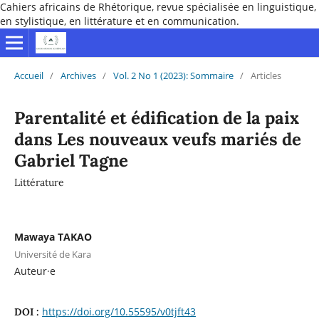
Cahiers africains de Rhétorique, revue spécialisée en linguistique,
en stylistique, en littérature et en communication.
Accueil
/
Archives
/
Vol. 2 No 1 (2023): Sommaire
/
Articles
Parentalité et édification de la paix
dans Les nouveaux veufs mariés de
Gabriel Tagne
Littérature
Mawaya TAKAO
Université de Kara
Auteur·e
https://doi.org/10.55595/v0tjft43
DOI :