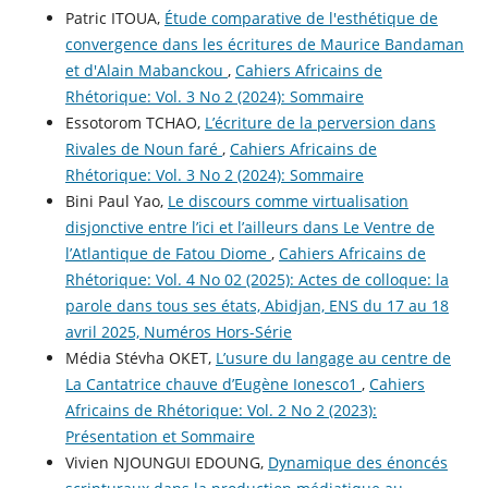
Patric ITOUA,
Étude comparative de l'esthétique de
convergence dans les écritures de Maurice Bandaman
et d'Alain Mabanckou
,
Cahiers Africains de
Rhétorique: Vol. 3 No 2 (2024): Sommaire
Essotorom TCHAO,
L’écriture de la perversion dans
Rivales de Noun faré
,
Cahiers Africains de
Rhétorique: Vol. 3 No 2 (2024): Sommaire
Bini Paul Yao,
Le discours comme virtualisation
disjonctive entre l’ici et l’ailleurs dans Le Ventre de
l’Atlantique de Fatou Diome
,
Cahiers Africains de
Rhétorique: Vol. 4 No 02 (2025): Actes de colloque: la
parole dans tous ses états, Abidjan, ENS du 17 au 18
avril 2025, Numéros Hors-Série
Média Stévha OKET,
L’usure du langage au centre de
La Cantatrice chauve d’Eugène Ionesco1
,
Cahiers
Africains de Rhétorique: Vol. 2 No 2 (2023):
Présentation et Sommaire
Vivien NJOUNGUI EDOUNG,
Dynamique des énoncés