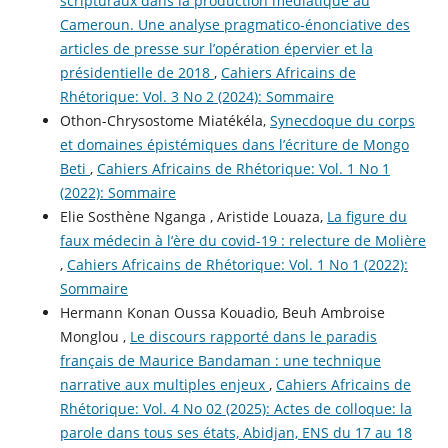
scripturaux dans la production médiatique au
Cameroun. Une analyse pragmatico-énonciative des
articles de presse sur l’opération épervier et la
présidentielle de 2018
,
Cahiers Africains de
Rhétorique: Vol. 3 No 2 (2024): Sommaire
Othon-Chrysostome Miatékéla,
Synecdoque du corps
et domaines épistémiques dans l’écriture de Mongo
Beti
,
Cahiers Africains de Rhétorique: Vol. 1 No 1
(2022): Sommaire
Elie Sosthène Nganga , Aristide Louaza,
La figure du
faux médecin à l’ère du covid-19 : relecture de Molière
,
Cahiers Africains de Rhétorique: Vol. 1 No 1 (2022):
Sommaire
Hermann Konan Oussa Kouadio, Beuh Ambroise
Monglou ,
Le discours rapporté dans le paradis
français de Maurice Bandaman : une technique
narrative aux multiples enjeux
,
Cahiers Africains de
Rhétorique: Vol. 4 No 02 (2025): Actes de colloque: la
parole dans tous ses états, Abidjan, ENS du 17 au 18