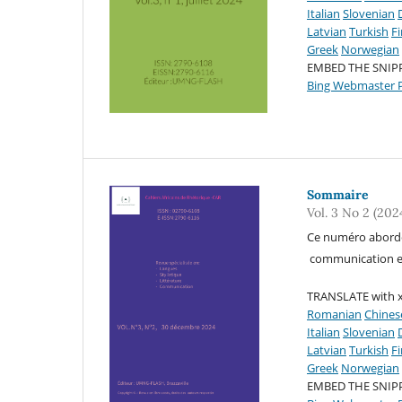
Italian
Slovenian
Latvian
Turkish
F
Greek
Norwegian
EMBED THE SNIP
Bing Webmaster P
Sommaire
Vol. 3 No 2 (202
Ce numéro aborde p
communication et 
TRANSLATE with x
Romanian
Chines
Italian
Slovenian
Latvian
Turkish
F
Greek
Norwegian
EMBED THE SNIP