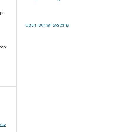
qui
Open Journal Systems
andre
Daw
h