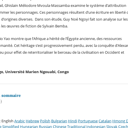
travail, Ghislain Méliodore Mvoula-Massamba examine le système d’attribution
er les personnages. Ces personnages résultent d’une écriture en liberté 
’origines diverses. Dans son étude, Guy Noé Ngoyi fait son analyse sur les
s les œuvres de fiction de Sylvain Bemba.
Yao montre que l’Afrique a hérité de l’Égypte ancienne, des ressources
l’humanité. Cet héritage s’est progressivement perdu, avec la conquête d’Alex
 eu pour effet de reterritorialiser le berceau de la civilisation en Occident et
o, Université Marien Ngouabi, Congo
t sommaire
)
 English
Arabic
Hebrew
Polish
Bulgarian
Hindi
Portuguese
Catalan
Hmong 
e Simplified
Hungarian
Russian
Chinese Traditional
Indonesian
Slovak
Czec