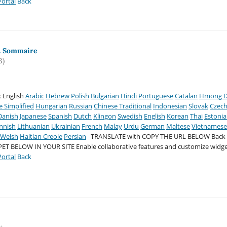
ortal
Back
t Sommaire
3)
 English
Arabic
Hebrew
Polish
Bulgarian
Hindi
Portuguese
Catalan
Hmong 
e Simplified
Hungarian
Russian
Chinese Traditional
Indonesian
Slovak
Czec
Danish
Japanese
Spanish
Dutch
Klingon
Swedish
English
Korean
Thai
Estoni
innish
Lithuanian
Ukrainian
French
Malay
Urdu
German
Maltese
Vietnames
Welsh
Haitian Creole
Persian
TRANSLATE with COPY THE URL BELOW
Back
PET BELOW IN YOUR SITE
Enable collaborative features and customize widge
ortal
Back