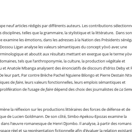
e neuf articles rédigés par différents auteurs. Les contributions sélection
 disciplines, telles que la grammaire, la stylistique et la littérature. Dans so
 examine les émotions, dans les adresses à la Nation des Présidents sénéga
 Dossou Ligan analyse les valeurs sémantiques du concept yòvó avec une
minologique et aboutit aux résultats mettant en exergue que le terme yòvo
domaines, tels que l’anthroponymie, la culture, la production végétale et
 et Anatole Mbanga analysent des énonciatifs de discours d’Idriss Deby et 
De leur part, Par contre Brèche Pachel Nguiene Bilongo et Pierre Destain Nt
xiques de
faire
, leurs valeurs fonctionnelles, leurs emplois sémantiques et
 prolifération de l’usage de
faire
dépend des choix des journalistes de
La Sem
 mène la réflexion sur les productions littéraires des forces de défense et de
ritique de Lucien Goldmann. De son côté, Simbo-Apekou-Epozas examine la
s dans l’œuvre romanesque de Henri Djombo. Il analyse, à partir des romans
’espace réel et sa représentation fictionnelle afin d’évaluer la relation existant