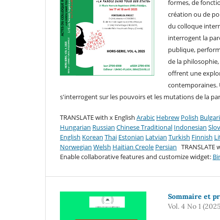
formes, de fonctio
création ou de pou
du colloque intern
interrogent la par
publique, performa
de la philosophie,
offrent une explo
contemporaines. U
s'interrogent sur les pouvoirs et les mutations de la 
TRANSLATE with x English
Arabic
Hebrew
Polish
Bulgar
Hungarian
Russian
Chinese Traditional
Indonesian
Slo
English
Korean
Thai
Estonian
Latvian
Turkish
Finnish
L
Norwegian
Welsh
Haitian Creole
Persian
TRANSLATE 
Enable collaborative features and customize widget:
Bi
Sommaire et pr
Vol. 4 No 1 (2025