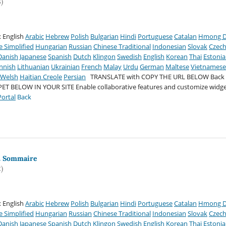
)
 English
Arabic
Hebrew
Polish
Bulgarian
Hindi
Portuguese
Catalan
Hmong 
e Simplified
Hungarian
Russian
Chinese Traditional
Indonesian
Slovak
Czec
Danish
Japanese
Spanish
Dutch
Klingon
Swedish
English
Korean
Thai
Estoni
innish
Lithuanian
Ukrainian
French
Malay
Urdu
German
Maltese
Vietnames
Welsh
Haitian Creole
Persian
TRANSLATE with COPY THE URL BELOW
Back
PET BELOW IN YOUR SITE
Enable collaborative features and customize widge
ortal
Back
t Sommaire
)
 English
Arabic
Hebrew
Polish
Bulgarian
Hindi
Portuguese
Catalan
Hmong 
e Simplified
Hungarian
Russian
Chinese Traditional
Indonesian
Slovak
Czec
Danish
Japanese
Spanish
Dutch
Klingon
Swedish
English
Korean
Thai
Estoni