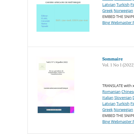
Latvian
Turkish
F
Greek
Norwegian
EMBED THE SNIP
Bing Webmaster P
Sommaire
Vol. 1 No 1 (2022
TRANSLATE with x
Romanian
Chines
Italian
Slovenian
Latvian
Turkish
F
Greek
Norwegian
EMBED THE SNIP
Bing Webmaster P