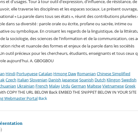
ns et d'usages. Tour à tour outil d'expression, d'influence, de résistance, de
voir, elle traverse les disciplines et les espaces sociaux. Le présent ouvrage,
ational « La parole dans tous ses états », réunit des contributions plurielles 
ole dans sa diversité : parole orale ou écrite, profane ou sacrée, intime ou
tive ou symbolique. En croisant les regards de la linguistique, de la littératu
 de la sociologie, des sciences de l'information et de la communication, ces a
ration riche et nuancée des formes et enjeux de la parole dans les sociétés
n outil précieux pour les chercheurs, étudiants, enseignants et tous ceux q
parole aujourd'hui. A. GBOGBOU
ian
Hindi
Portuguese
Catalan
Hmong Daw
Romanian
Chinese Simplified
vak
Czech
Italian
Slovenian
Danish
Japanese
Spanish
Dutch
Klingon
Swedish
ithuanian
Ukrainian
French
Malay
Urdu
German
Maltese
Vietnamese
Greek
with COPY THE URL BELOW
Back EMBED THE SNIPPET BELOW IN YOUR SITE
ng Webmaster Portal
Back
ésentation
)