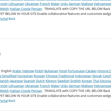
innish
Lithuanian
Ukrainian
French
Malay
Urdu
German
Maltese
Vietnames
Welsh
Haitian Creole
Persian
TRANSLATE with COPY THE URL BELOW
Back
PET BELOW IN YOUR SITE
Enable collaborative features and customize widge
ortal
Back
)
 English
Arabic
Hebrew
Polish
Bulgarian
Hindi
Portuguese
Catalan
Hmong 
e Simplified
Hungarian
Russian
Chinese Traditional
Indonesian
Slovak
Czec
Danish
Japanese
Spanish
Dutch
Klingon
Swedish
English
Korean
Thai
Estoni
innish
Lithuanian
Ukrainian
French
Malay
Urdu
German
Maltese
Vietnames
Welsh
Haitian Creole
Persian
TRANSLATE with COPY THE URL BELOW
Back
PET BELOW IN YOUR SITE
Enable collaborative features and customize widge
ortal
Back