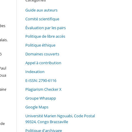
Guide aux auteurs
Comité scientifique
nées
Évaluation par les pairs
n
Politique de libre accès
lais.
Politique éthique
́
Domaines couverts
Appel à contribution
Paul
Indexation
soua
E-ISSN: 2790-6116
aine
Plagiarism Checker X
Groupe Whasapp
Google Maps
Université Marien Ngouabi, Code Postal
99324, Congo Brazzaville
 de
Politique d'archivage