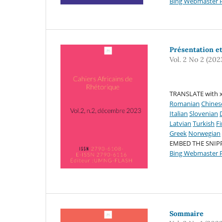
Bing Webmaster P
Présentation e
Vol. 2 No 2 (202
TRANSLATE with x
Romanian
Chines
Italian
Slovenian
Latvian
Turkish
F
Greek
Norwegian
EMBED THE SNIP
Bing Webmaster P
Sommaire