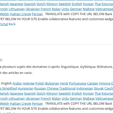
Danish
Japanese
Spanish
Dutch
Klingon
Swedish
English
Korean
Thai
Estoni
innish
Lithuanian
Ukrainian
French
Malay
Urdu
German
Maltese
Vietnames
Welsh
Haitian Creole
Persian
TRANSLATE with COPY THE URL BELOW
Back
PET BELOW IN YOUR SITE
Enable collaborative features and customize widge
ortal
Back
4)
lusieurs sujets des domaines ci-après: linguistique, stylistique, littérature,
des articles en varia .
 English
Arabic
Hebrew
Polish
Bulgarian
Hindi
Portuguese
Catalan
Hmong 
e Simplified
Hungarian
Russian
Chinese Traditional
Indonesian
Slovak
Czec
Danish
Japanese
Spanish
Dutch
Klingon
Swedish
English
Korean
Thai
Estoni
innish
Lithuanian
Ukrainian
French
Malay
Urdu
German
Maltese
Vietnames
Welsh
Haitian Creole
Persian
TRANSLATE with COPY THE URL BELOW
Back
PET BELOW IN YOUR SITE
Enable collaborative features and customize widge