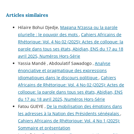
Articles similaires
Hilaire Bohui Djedje,
Magana N’zassa ou la parole
plurielle : le pouvoir des mots
,
Cahiers Africains de
Rhétorique: Vol. 4 No 02 (2025): Actes de colloque: la
parole dans tous ses états, Abidjan, ENS du 17 au 18
avril 2025, Numéros Hors-Série
Yassia Mandé , Abdoulatif Sawadogo ,
Analyse
énonciative et pragmatique des expressions
idiomatiques dans le discours politique
,
Cahiers
Africains de Rhétorique: Vol. 4 No 02 (2025): Actes de
colloque: la parole dans tous ses états, Abidjan, ENS
du 17 au 18 avril 2025, Numéros Hors-Série
Fatou GUEYE ,
De la mobilisation des émotions dans
les adresses à la Nation des Présidents sénégalais
,
Cahiers Africains de Rhétorique: Vol. 4 No 1 (2025):
Sommaire et présentation