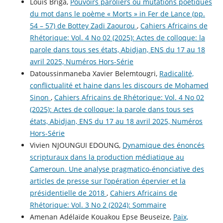
Louis Briga,
Pouvoirs paroliers ou mutations poétiques
du mot dans le poème « Morts » in Fer de Lance (pp.
54 – 57) de Bottey Zadi Zaourou
,
Cahiers Africains de
Rhétorique: Vol. 4 No 02 (2025): Actes de colloque: la
parole dans tous ses états, Abidjan, ENS du 17 au 18
avril 2025, Numéros Hors-Série
Datoussinmaneba Xavier Belemtougri,
Radicalité,
conflictualité et haine dans les discours de Mohamed
Sinon
,
Cahiers Africains de Rhétorique: Vol. 4 No 02
(2025): Actes de colloque: la parole dans tous ses
états, Abidjan, ENS du 17 au 18 avril 2025, Numéros
Hors-Série
Vivien NJOUNGUI EDOUNG,
Dynamique des énoncés
scripturaux dans la production médiatique au
Cameroun. Une analyse pragmatico-énonciative des
articles de presse sur l’opération épervier et la
présidentielle de 2018
,
Cahiers Africains de
Rhétorique: Vol. 3 No 2 (2024): Sommaire
Amenan Adélaïde Kouakou Epse Beuseize,
Paix,