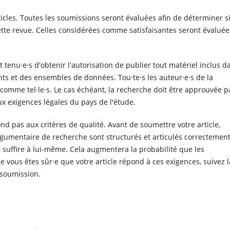
ticles. Toutes les soumissions seront évaluées afin de déterminer s
cette revue. Celles considérées comme satisfaisantes seront évaluée
.
t tenu·e·s d'obtenir l'autorisation de publier tout matériel inclus d
nts et des ensembles de données. Tou·te·s les auteur·e·s de la
 comme tel·le·s. Le cas échéant, la recherche doit être approuvée p
 exigences légales du pays de l'étude.
nd pas aux critères de qualité. Avant de soumettre votre article,
rgumentaire de recherche sont structurés et articulés correctement
se suffire à lui-même. Cela augmentera la probabilité que les
ue vous êtes sûr·e que votre article répond à ces exigences, suivez l
 soumission.