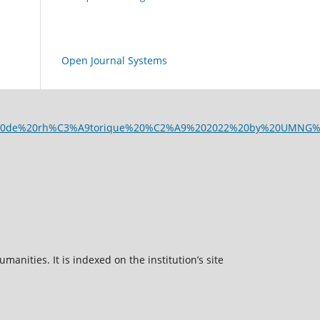
Open Journal Systems
fricains%20de%20rh%C3%A9torique%20%C2%A9%202022%20by%20UMN
manities. It is indexed on the institution’s site