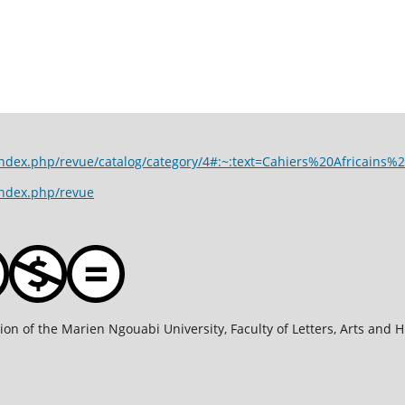
com/index.php/revue/catalog/category/4#:~:text=Cahiers%20A
index.php/revue
on of the Marien Ngouabi University, Faculty of Letters, Arts and Hu