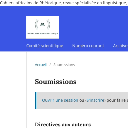
Cahiers africains de Rhétorique, revue spécialisée en linguistique, 
Comité scientifique
Numéro courant
Archive
Accueil
/
Soumissions
Soumissions
Ouvrir une session
ou (
S'inscrire
) pour faire
Directives aux auteurs