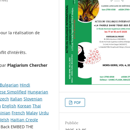
ur la réalisation de
lit d’intérêts.
 par
Plagiarism Chercher
Bulgarian
Hindi
ese Simplified
Hungarian
zech
Italian
Slovenian
PDF
h
English
Korean
Thai
inian
French
Malay
Urdu
elsh
Haitian Creole
Publiée
W
Back EMBED THE