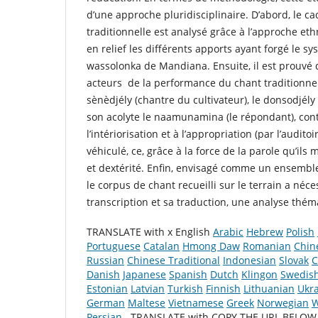
d’une approche pluridisciplinaire. D’abord, le ca
traditionnelle est analysé grâce à l’approche et
en relief les différents apports ayant forgé le s
wassolonka de Mandiana. Ensuite, il est prouvé 
acteurs de la performance du chant traditionne
sènèdjély (chantre du cultivateur), le donsodjély
son acolyte le naamunamina (le répondant), con
l’intériorisation et à l’appropriation (par l’audit
véhiculé, ce, grâce à la force de la parole qu’ils
et dextérité. Enfin, envisagé comme un ensemble 
le corpus de chant recueilli sur le terrain a néce
transcription et sa traduction, une analyse théma
TRANSLATE with x English
Arabic
Hebrew
Polish
Portuguese
Catalan
Hmong Daw
Romanian
Chin
Russian
Chinese Traditional
Indonesian
Slovak
C
Danish
Japanese
Spanish
Dutch
Klingon
Swedis
Estonian
Latvian
Turkish
Finnish
Lithuanian
Ukra
German
Maltese
Vietnamese
Greek
Norwegian
W
Persian
TRANSLATE with COPY THE URL BELO