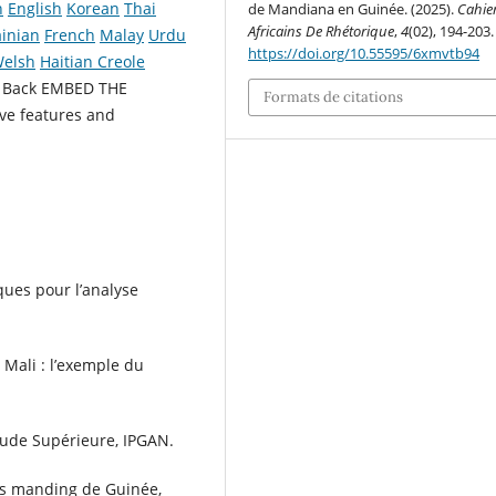
h
English
Korean
Thai
de Mandiana en Guinée. (2025).
Cahie
Africains De Rhétorique
,
4
(02), 194-203.
inian
French
Malay
Urdu
https://doi.org/10.55595/6xmvtb94
elsh
Haitian Creole
W
Back EMBED THE
Formats de citations
ive features and
ques pour l’analyse
 Mali : l’exemple du
tude Supérieure, IPGAN.
les manding de Guinée,