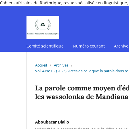
Cahiers africains de Rhétorique, revue spécialisée en linguistique, 
Comité scientifique
Numéro courant
Archive
Accueil
/
Archives
/
Vol. 4 No 02 (2025): Actes de colloque: la parole dans t
La parole comme moyen d’édu
les wassolonka de Mandiana
Aboubacar Diallo
Université Julius Nyerere de Kankan (République de Gu