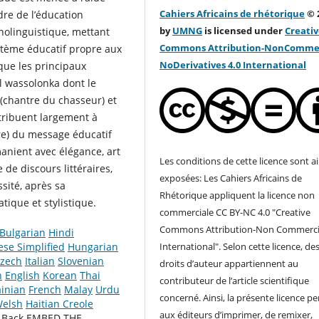
Cahiers Africains de rhétorique
© 
dre de l’éducation
by
UMNG
is licensed under
Creati
hnolinguistique, mettant
Commons Attribution-NonCommer
ystème éducatif propre aux
NoDerivatives 4.0 Internation
al
que les principaux
l wassolonka dont le
 (chantre du chasseur) et
tribuent largement à
oire) du message éducatif
 manient avec élégance, art
Les conditions de cette licence sont ai
de discours littéraires,
exposées: Les Cahiers Africains de
ssité, après sa
Rhétorique appliquent la licence non
tique et stylistique.
commerciale CC BY-NC 4.0 "Creative
Commons Attribution-Non Commercia
Bulgarian
Hindi
International". Selon cette licence, de
ese Simplified
Hungarian
zech
Italian
Slovenian
droits d’auteur appartiennent au
h
English
Korean
Thai
contributeur de l’article scientifique
inian
French
Malay
Urdu
concerné. Ainsi, la présente licence p
elsh
Haitian Creole
aux éditeurs d’imprimer, de remixer,
W
Back EMBED THE