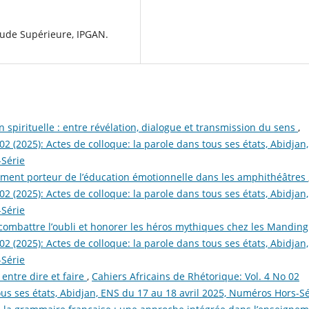
tude Supérieure, IPGAN.
n spirituelle : entre révélation, dialogue et transmission du sens
,
02 (2025): Actes de colloque: la parole dans tous ses états, Abidjan,
-Série
ment porteur de l’éducation émotionnelle dans les amphithéâtres
02 (2025): Actes de colloque: la parole dans tous ses états, Abidjan,
-Série
e combattre l’oubli et honorer les héros mythiques chez les Mandin
02 (2025): Actes de colloque: la parole dans tous ses états, Abidjan,
-Série
 entre dire et faire
,
Cahiers Africains de Rhétorique: Vol. 4 No 02
tous ses états, Abidjan, ENS du 17 au 18 avril 2025, Numéros Hors-Sé