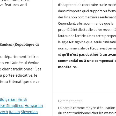
d’adapter et de construire sur le matér
ive features and
dans n’importe quel support ou forma
des fins non commerciales seulement
Cependant, elle recommande que la
propriété intellectuelle doive revenir 
l’auteur de l’article. Dans cette perspec
le sigle
NC
signifie que seule l’utilisat
 Kankan (République de
non commerciale de l’œuvre est perm
et
qu’il n’est pas destiné à un ava
au département Lettres
commercial ou à une compensati
an en Guinée. Il évolue
monétaire.
e chant traditionnel. Ses
 portée éducative, le
ontenu thématique de ce
Bulgarian
Hindi
Comment citer
ese Simplified
Hungarian
La parole comme moyen d’éducation :
zech
Italian
Slovenian
du chant traditionnel chez les wassol