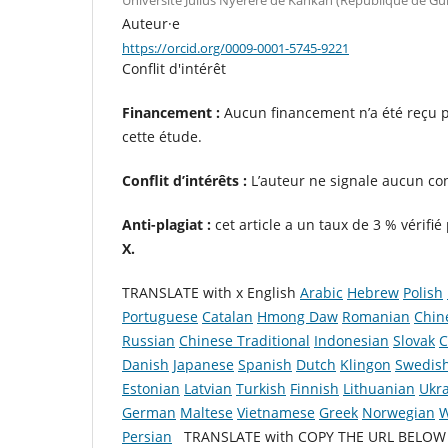
Auteur·e
https://orcid.org/0009-0001-5745-9221
Conflit d'intérêt
Financement :
Aucun financement n’a été reçu po
cette étude.
Conflit d’intérêts :
L’auteur ne signale aucun conf
Anti-plagiat :
cet article a un taux de 3 % vérifié
X.
TRANSLATE with x English
Arabic
Hebrew
Polish
Portuguese
Catalan
Hmong Daw
Romanian
Chin
Russian
Chinese Traditional
Indonesian
Slovak
C
Danish
Japanese
Spanish
Dutch
Klingon
Swedis
Estonian
Latvian
Turkish
Finnish
Lithuanian
Ukra
German
Maltese
Vietnamese
Greek
Norwegian
W
Persian
TRANSLATE with COPY THE URL BELO