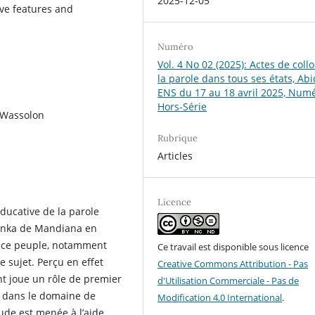
2025-12-05
ive features and
Numéro
Vol. 4 No 02 (2025): Actes de coll
la parole dans tous ses états, Abi
ENS du 17 au 18 avril 2025, Num
Hors-Série
 Wassolon
Rubrique
Articles
Licence
éducative de la parole
lonka de Mandiana en
de ce peuple, notamment
Ce travail est disponible sous licence
e sujet. Perçu en effet
Creative Commons Attribution - Pas
t joue un rôle de premier
d'Utilisation Commerciale - Pas de
 dans le domaine de
Modification 4.0 International
.
ude est menée à l’aide