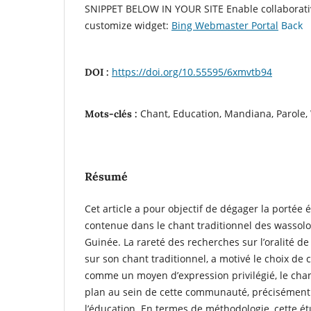
SNIPPET BELOW IN YOUR SITE
Enable collaborat
customize widget:
Bing Webmaster Portal
Back
https://doi.org/10.55595/6xmvtb94
DOI :
Chant, Education, Mandiana, Parole,
Mots-clés :
Résumé
Cet article a pour objectif de dégager la portée 
contenue dans le chant traditionnel des wasso
Guinée. La rareté des recherches sur l’oralité 
sur son chant traditionnel, a motivé le choix de c
comme un moyen d’expression privilégié, le chan
plan au sein de cette communauté, précisément
l’éducation. En termes de méthodologie, cette ét