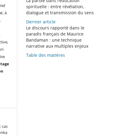
La parole dans l’éducation
iel
spirituelle : entre révélation,
dialogue et transmission du sens
t, à
.
Dernier article
Le discours rapporté dans le
paradis français de Maurice
à
Bandaman : une technique
tive,
narrative aux multiples enjeux
ion
Table des matières
ise
ntage
on
 cas
onka