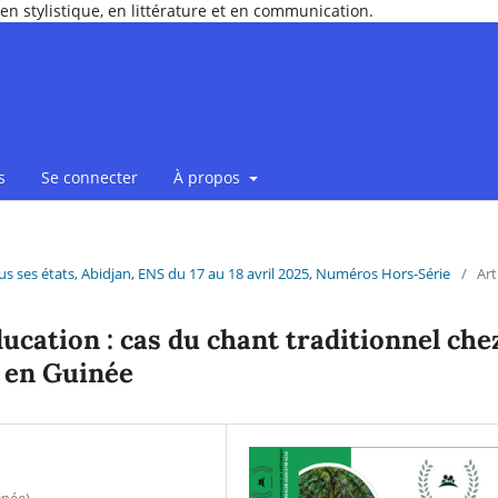
en stylistique, en littérature et en communication.
s
Se connecter
À propos
ous ses états, Abidjan, ENS du 17 au 18 avril 2025, Numéros Hors-Série
/
Art
cation : cas du chant traditionnel che
 en Guinée
inée)