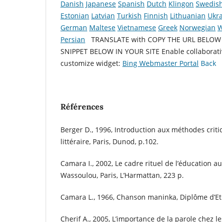
Danish
Japanese
Spanish
Dutch
Klingon
Swedis
Estonian
Latvian
Turkish
Finnish
Lithuanian
Ukra
German
Maltese
Vietnamese
Greek
Norwegian
W
Persian
TRANSLATE with COPY THE URL BELO
SNIPPET BELOW IN YOUR SITE
Enable collaborat
customize widget:
Bing Webmaster Portal
Back
Références
Berger D., 1996, Introduction aux méthodes criti
littéraire, Paris, Dunod, p.102.
Camara I., 2002, Le cadre rituel de l’éducation au
Wassoulou, Paris, L’Harmattan, 223 p.
Camara L., 1966, Chanson maninka, Diplôme d’E
Cherif A., 2005, L’importance de la parole chez 