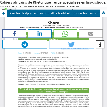
Cahiers africains de Rhétorique, revue spécialisée en linguistique,
en stylistique, en littérature et en communication.
Paroles de djely : entre combattre l’oubli et honorer les héros mythiques chez les Mandingue
Share