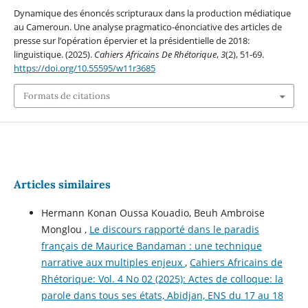
Dynamique des énoncés scripturaux dans la production médiatique
au Cameroun. Une analyse pragmatico-énonciative des articles de
presse sur l’opération épervier et la présidentielle de 2018:
linguistique. (2025).
Cahiers Africains De Rhétorique
,
3
(2), 51-69.
https://doi.org/10.55595/w11r3685
Formats de citations
Articles similaires
Hermann Konan Oussa Kouadio, Beuh Ambroise
Monglou ,
Le discours rapporté dans le paradis
français de Maurice Bandaman : une technique
narrative aux multiples enjeux
,
Cahiers Africains de
Rhétorique: Vol. 4 No 02 (2025): Actes de colloque: la
parole dans tous ses états, Abidjan, ENS du 17 au 18