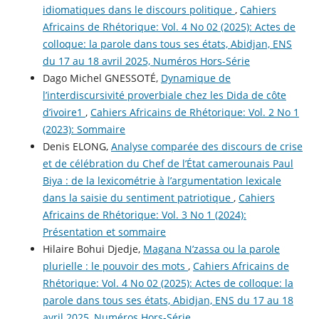
idiomatiques dans le discours politique
,
Cahiers
Africains de Rhétorique: Vol. 4 No 02 (2025): Actes de
colloque: la parole dans tous ses états, Abidjan, ENS
du 17 au 18 avril 2025, Numéros Hors-Série
Dago Michel GNESSOTÉ,
Dynamique de
l’interdiscursivité proverbiale chez les Dida de côte
d’ivoire1
,
Cahiers Africains de Rhétorique: Vol. 2 No 1
(2023): Sommaire
Denis ELONG,
Analyse comparée des discours de crise
et de célébration du Chef de l’État camerounais Paul
Biya : de la lexicométrie à l’argumentation lexicale
dans la saisie du sentiment patriotique
,
Cahiers
Africains de Rhétorique: Vol. 3 No 1 (2024):
Présentation et sommaire
Hilaire Bohui Djedje,
Magana N’zassa ou la parole
plurielle : le pouvoir des mots
,
Cahiers Africains de
Rhétorique: Vol. 4 No 02 (2025): Actes de colloque: la
parole dans tous ses états, Abidjan, ENS du 17 au 18
avril 2025, Numéros Hors-Série