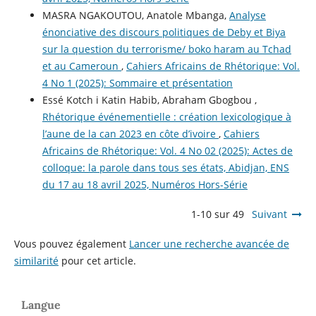
MASRA NGAKOUTOU, Anatole Mbanga,
Analyse
énonciative des discours politiques de Deby et Biya
sur la question du terrorisme/ boko haram au Tchad
et au Cameroun
,
Cahiers Africains de Rhétorique: Vol.
4 No 1 (2025): Sommaire et présentation
Essé Kotch i Katin Habib, Abraham Gbogbou ,
Rhétorique événementielle : création lexicologique à
l’aune de la can 2023 en côte d’ivoire
,
Cahiers
Africains de Rhétorique: Vol. 4 No 02 (2025): Actes de
colloque: la parole dans tous ses états, Abidjan, ENS
du 17 au 18 avril 2025, Numéros Hors-Série
1-10 sur 49
Suivant
Vous pouvez également
Lancer une recherche avancée de
similarité
pour cet article.
Langue