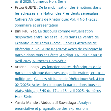
avril 2025, Numéros Hors-Série
Fatou GUEYE ,
De la mobilisation des émotions dans
les adresses à la Nation des Présidents sénégalais
,
Cahiers Africains de Rhétorique: Vol. 4 No 1 (2025):
Sommaire et présentation
Bini Paul Yao,
Le discours comme virtualisation
disjonctive entre l’ici et l’ailleurs dans Le Ventre de
l’Atlantique de Fatou Diome
,
Cahiers Africains de
Rhétorique: Vol. 4 No 02 (2025): Actes de colloque: la
parole dans tous ses états, Abidjan, ENS du 17 au 18
avril 2025, Numéros Hors-Série
Arsène Elongo,
Les fonctionnalités rhétoriques de la
parole en Afrique dans ses usages littéraires, oraux et
politiques
,
Cahiers Africains de Rhétorique: Vol. 4 No
02 (2025): Actes de colloque: la parole dans tous ses
états, Abidjan, ENS du 17 au 18 avril 2025, Numéros
Hors-Série
Yassia Mandé , Abdoulatif Sawadogo ,
Analyse
énonciative et pragmatique des expressions