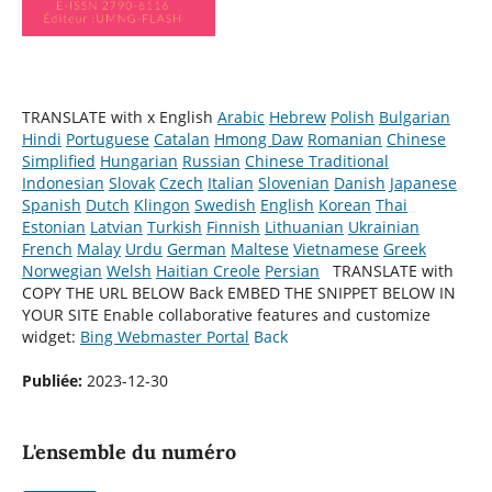
TRANSLATE with x English
Arabic
Hebrew
Polish
Bulgarian
Hindi
Portuguese
Catalan
Hmong Daw
Romanian
Chinese
Simplified
Hungarian
Russian
Chinese Traditional
Indonesian
Slovak
Czech
Italian
Slovenian
Danish
Japanese
Spanish
Dutch
Klingon
Swedish
English
Korean
Thai
Estonian
Latvian
Turkish
Finnish
Lithuanian
Ukrainian
French
Malay
Urdu
German
Maltese
Vietnamese
Greek
Norwegian
Welsh
Haitian Creole
Persian
TRANSLATE with
COPY THE URL BELOW
Back EMBED THE SNIPPET BELOW IN
YOUR SITE
Enable collaborative features and customize
widget:
Bing Webmaster Portal
Back
Publiée:
2023-12-30
L'ensemble du numéro