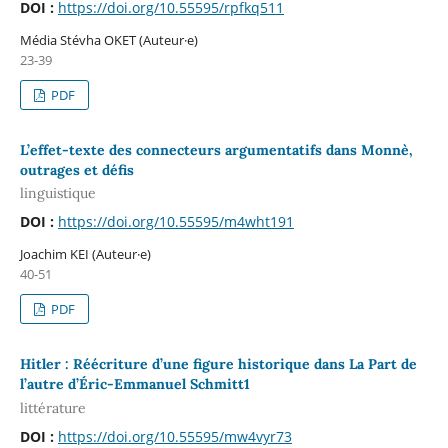
DOI :
https://doi.org/10.55595/rpfkq511
Média Stévha OKET (Auteur·e)
23-39
PDF
L’effet-texte des connecteurs argumentatifs dans Monnè,
outrages et défis
linguistique
DOI :
https://doi.org/10.55595/m4wht191
Joachim KEI (Auteur·e)
40-51
PDF
Hitler : Réécriture d’une figure historique dans La Part de
l’autre d’Éric-Emmanuel Schmitt1
littérature
DOI :
https://doi.org/10.55595/mw4vyr73